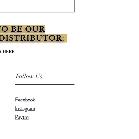
價格
₹6,000.00
O BE OUR
DISTRIBUTOR:
K HERE
Follow Us
Facebook
Instagram
Paytm