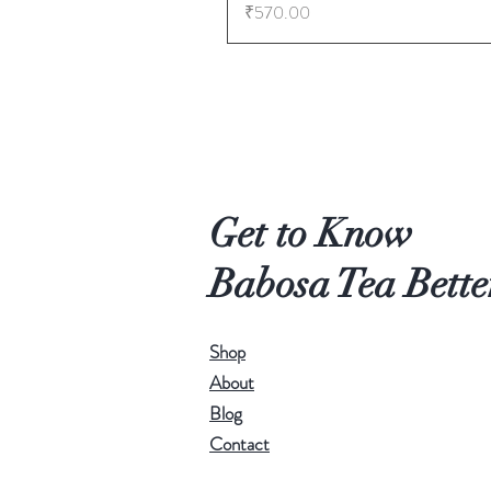
價格
₹570.00
Get to Know
Babosa Tea Bette
Shop
About
Blog
Contact