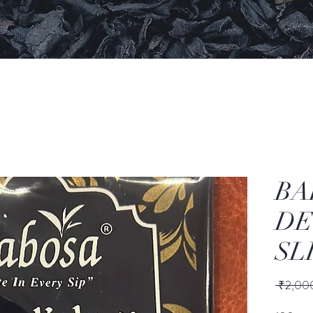
BA
DE
SL
 ₹2,00