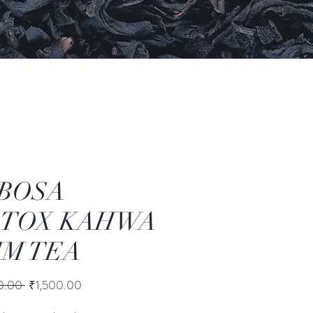
BOSA
TOX KAHWA
IM TEA
一
促
0.00 
₹1,500.00
般
銷