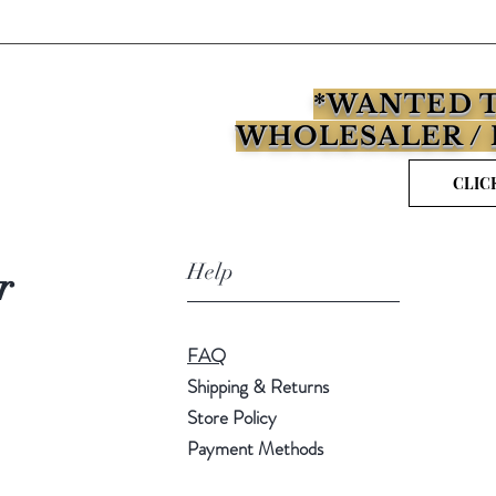
*WANTED T
WHOLESALER / 
CLIC
Help
r
FAQ
Shipping & Returns
Store Policy
Payment Methods