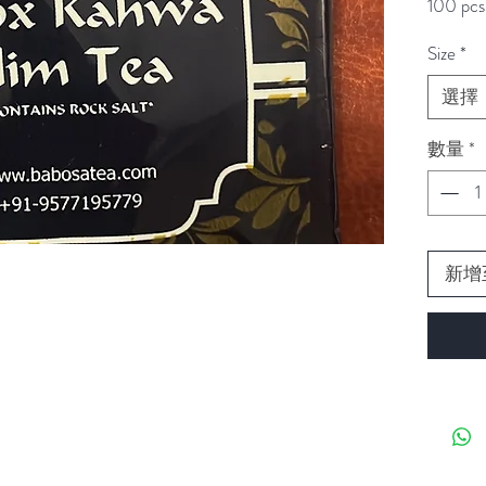
100 pcs 
Size
*
選擇
數量
*
新增