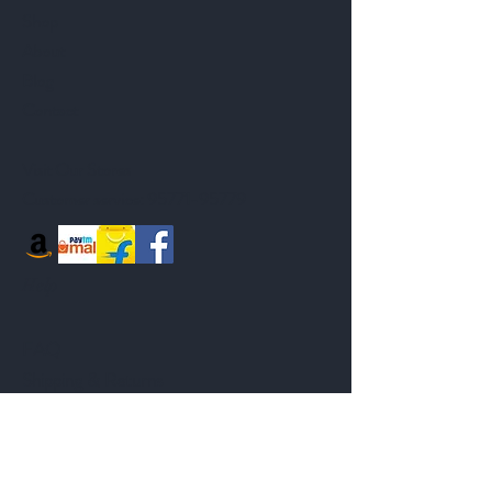
Shop
About
Blog
Contact
Visit Our Stores
Customer service:
95771-95779
Help
FAQ
Shipping & Returns
Store Policy
Payment Methods